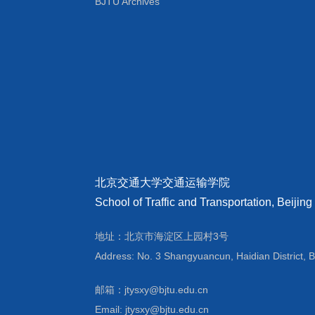
BJTU Archives
北京交通大学交通运输学院
School of Traffic and Transportation, Beijing
地址：北京市海淀区上园村3号
Address: No. 3 Shangyuancun, Haidian District, B
邮箱：jtysxy@bjtu.edu.cn
Email: jtysxy@bjtu.edu.cn