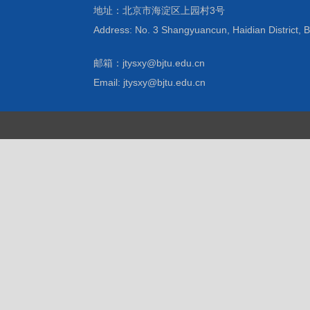
地址：北京市海淀区上园村3号
Address: No. 3 Shangyuancun, Haidian District, B
邮箱：jtysxy@bjtu.edu.cn
Email: jtysxy@bjtu.edu.cn