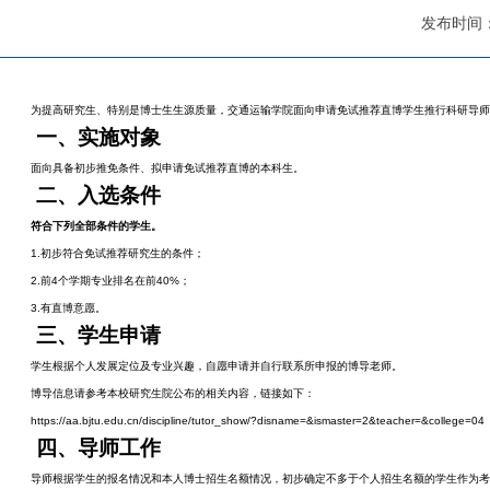
发布时间：2
为提高研究生、特别是博士生生源质量，交通运输学院面向申请免试推荐直博学生推行科研导师
一、实施对象
面向具备初步推免条件、拟申请免试推荐直博的本科生。
二、入选条件
符合下列全部条件的学生。
1.
初步符合免试推荐研究生的条件；
2.
前4个学期专业排名在前40%；
3.
有直博意愿。
三、学生申请
学生根据个人发展定位及专业兴趣，自愿申请并自行联系所申报的博导老师。
博导信息请参考本校研究生院公布的相关内容，链接如下：
https://aa.bjtu.edu.cn/discipline/tutor_show/?disname=&ismaster=2&teacher=&college=04
四、导师工作
导师根据学生的报名情况和本人博士招生名额情况，初步确定不多于个人招生名额的学生作为考