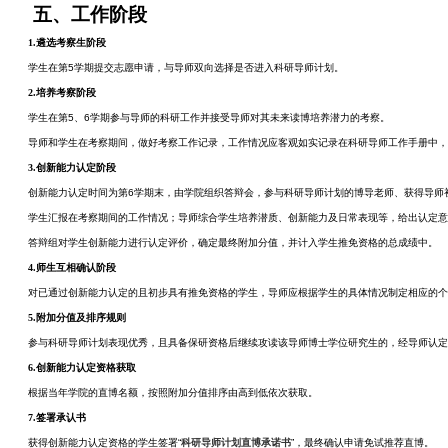
五、工作阶段
1.
遴选考察生阶段
学生在第5学期提交志愿申请，与导师双向选择是否进入科研导师计划。
2.
培养考察阶段
学生在第5、6学期参与导师的科研工作并接受导师对其未来读博培养潜力的考察。
导师和学生在考察期间，做好考察工作记录，工作情况应客观如实记录在科研导师工作手册中，
3.
创新能力认定阶段
创新能力认定时间为第6学期末，由学院组织答辩会，参与科研导师计划的博导老师、获得导师
学生汇报在考察期间的工作情况；导师综合学生培养潜质、创新能力及日常表现等，给出认定意
答辩组对学生创新能力进行认定评价，确定最终附加分值，并计入学生推免资格的总成绩中。
4.
师生互相确认阶段
对已通过创新能力认定的且初步具有推免资格的学生，导师应根据学生的具体情况制定相应的个
5.
附加分值及排序规则
参与科研导师计划表现优秀，且具备保研资格后继续攻读该导师博士学位研究生的，经导师认定，
6.
创新能力认定资格获取
根据当年学院的直博名额，按照附加分值排序由高到低依次获取。
7.
签署承认书
获得创新能力认定资格的学生签署“
科研导师计划直博承诺书
”，最终确认申请免试推荐直博。