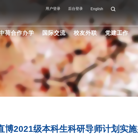
用户登录
后台登录
English
中荷合作办学
国际交流
校友外联
党建工作
博2021级本科生科研导师计划实施