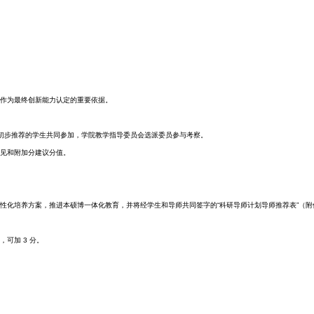
作为最终创新能力认定的重要依据。
初步推荐的学生共同参加，学院教学指导委员会选派委员参与考察。
见和附加分建议分值。
性化培养方案，推进本硕博一体化教育，并将经学生和导师共同签字的“科研导师计划导师推荐表”（附
可加 3 分。