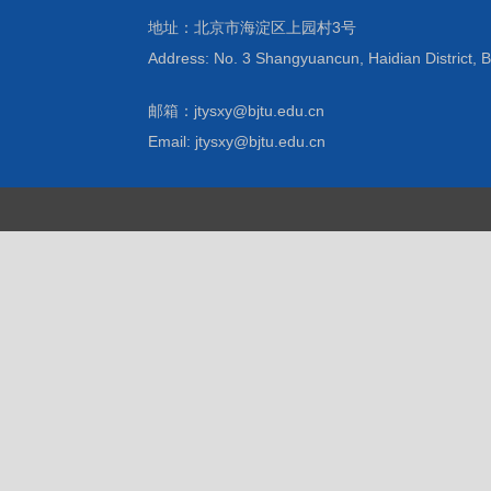
地址：北京市海淀区上园村3号
Address: No. 3 Shangyuancun, Haidian District, B
邮箱：jtysxy@bjtu.edu.cn
Email: jtysxy@bjtu.edu.cn